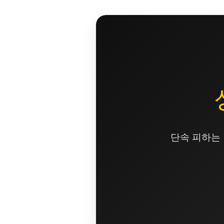
콘
텐
츠
로
건
너
뛰
기
단속 피하는 