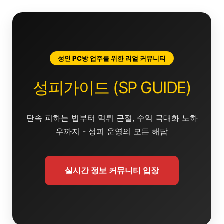
콘
텐
츠
로
건
성인 PC방 업주를 위한 리얼 커뮤니티
너
뛰
성피가이드 (SP GUIDE)
기
단속 피하는 법부터 먹튀 근절, 수익 극대화 노하
우까지 - 성피 운영의 모든 해답
실시간 정보 커뮤니티 입장