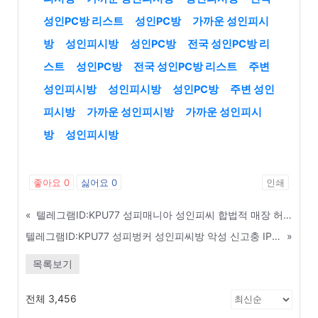
성인PC방 리스트
성인PC방
가까운 성인피시
방
성인피시방
성인PC방
전국 성인PC방 리
스트
성인PC방
전국 성인PC방 리스트
주변
성인피시방
성인피시방
성인PC방
주변 성인
피시방
가까운 성인피시방
가까운 성인피시
방
성인피시방
좋아요
0
싫어요
0
인쇄
«
텔레그램ID:KPU77 성피매니아 성인피씨 합법적 매장 허가 및 안전 창업 가이드 - 용산구
텔레그램ID:KPU77 성피벙커 성인피씨방 악성 신고충 IP 및 신상 정보 공유방 - 진주
»
목록보기
전체 3,456