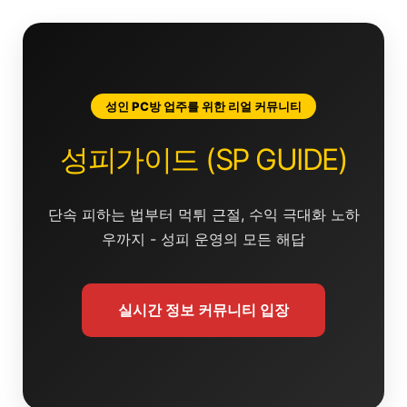
콘
텐
츠
로
건
성인 PC방 업주를 위한 리얼 커뮤니티
너
뛰
성피가이드 (SP GUIDE)
기
단속 피하는 법부터 먹튀 근절, 수익 극대화 노하
우까지 - 성피 운영의 모든 해답
실시간 정보 커뮤니티 입장