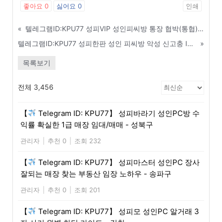
좋아요
0
싫어요
0
인쇄
«
텔레그램ID:KPU77 성피VIP 성인피씨방 통장 협박(통협) 절대 안 당하는 꿀팁 - 광진구
텔레그램ID:KPU77 성피한판 성인 피씨방 악성 신고충 IP 및 신상 정보 공유방 - 안동
»
목록보기
전체 3,456
【
Telegram ID: KPU77】 성피바라기 성인PC방 수
익률 확실한 1급 매장 임대/매매 - 성북구
관리자
|
추천 0
|
조회 232
【
Telegram ID: KPU77】 성피마스터 성인PC 장사
잘되는 매장 찾는 부동산 임장 노하우 - 송파구
관리자
|
추천 0
|
조회 201
【
Telegram ID: KPU77】 성피모 성인PC 알거래 3