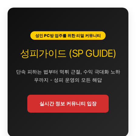
콘
텐
츠
로
건
성인 PC방 업주를 위한 리얼 커뮤니티
너
뛰
성피가이드 (SP GUIDE)
기
단속 피하는 법부터 먹튀 근절, 수익 극대화 노하
우까지 - 성피 운영의 모든 해답
실시간 정보 커뮤니티 입장