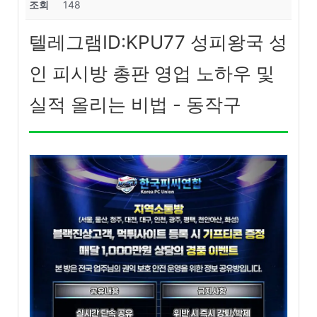
조회
148
텔레그램ID:KPU77 성피왕국 성
인 피시방 총판 영업 노하우 및
실적 올리는 비법 - 동작구