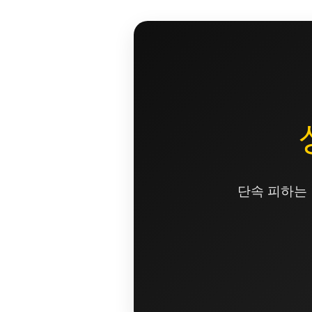
콘
텐
츠
로
건
너
뛰
기
단속 피하는 