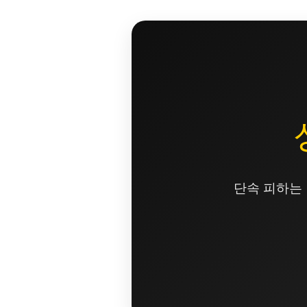
콘
텐
츠
로
건
너
뛰
기
단속 피하는 