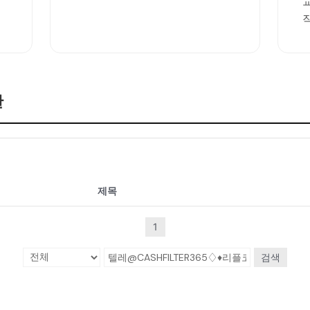
판
제목
1
검색