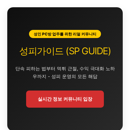
콘
텐
츠
로
건
성인 PC방 업주를 위한 리얼 커뮤니티
너
뛰
성피가이드 (SP GUIDE)
기
단속 피하는 법부터 먹튀 근절, 수익 극대화 노하
우까지 - 성피 운영의 모든 해답
실시간 정보 커뮤니티 입장