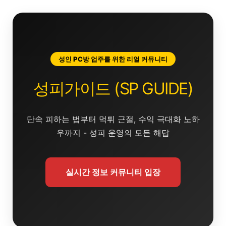
콘
텐
츠
로
건
성인 PC방 업주를 위한 리얼 커뮤니티
너
뛰
성피가이드 (SP GUIDE)
기
단속 피하는 법부터 먹튀 근절, 수익 극대화 노하
우까지 - 성피 운영의 모든 해답
실시간 정보 커뮤니티 입장