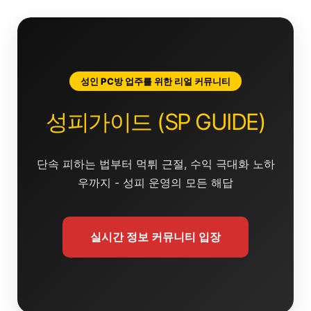
콘
텐
츠
로
건
성인 PC방 업주를 위한 리얼 커뮤니티
너
뛰
성피가이드 (SP GUIDE)
기
단속 피하는 법부터 먹튀 근절, 수익 극대화 노하
우까지 - 성피 운영의 모든 해답
실시간 정보 커뮤니티 입장