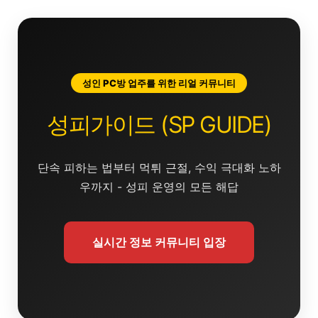
콘
텐
츠
로
건
성인 PC방 업주를 위한 리얼 커뮤니티
너
뛰
성피가이드 (SP GUIDE)
기
단속 피하는 법부터 먹튀 근절, 수익 극대화 노하
우까지 - 성피 운영의 모든 해답
실시간 정보 커뮤니티 입장