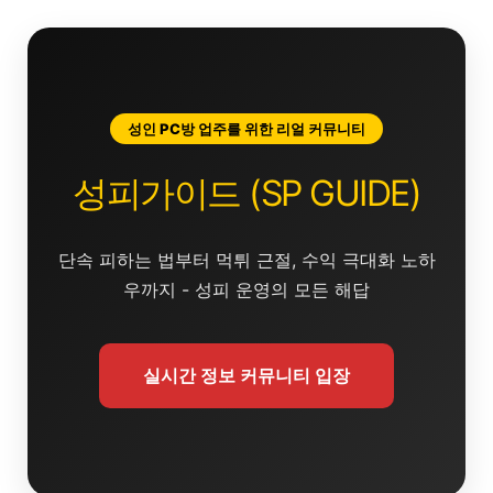
콘
텐
츠
로
건
성인 PC방 업주를 위한 리얼 커뮤니티
너
뛰
성피가이드 (SP GUIDE)
기
단속 피하는 법부터 먹튀 근절, 수익 극대화 노하
우까지 - 성피 운영의 모든 해답
실시간 정보 커뮤니티 입장