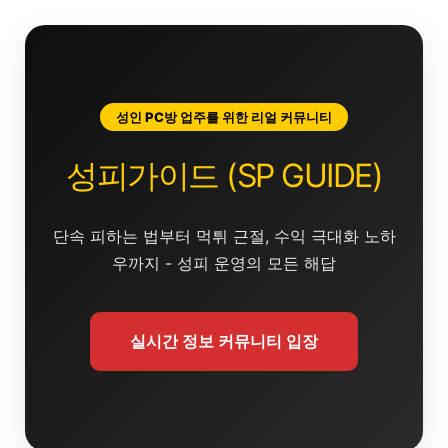
콘
텐
츠
로
건
성인 PC방 업주를 위한 리얼 커뮤니티
너
뛰
성피가이드 (SP GUIDE)
기
단속 피하는 법부터 먹튀 근절, 수익 극대화 노하
우까지 - 성피 운영의 모든 해답
실시간 정보 커뮤니티 입장