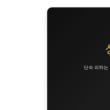
콘
텐
츠
로
건
너
뛰
기
단속 피하는 