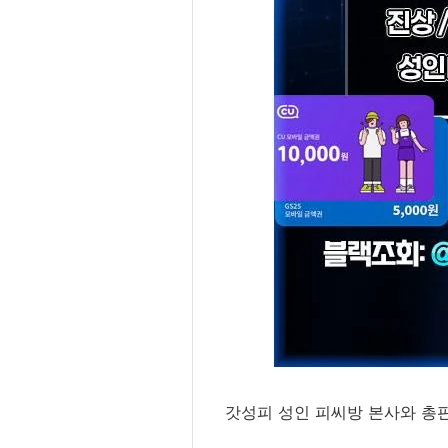
갓성피 성인 피씨방 본사와 총판