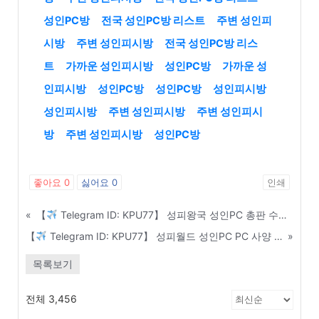
성인PC방
전국 성인PC방 리스트
주변 성인피
시방
주변 성인피시방
전국 성인PC방 리스
트
가까운 성인피시방
성인PC방
가까운 성
인피시방
성인PC방
성인PC방
성인피시방
성인피시방
주변 성인피시방
주변 성인피시
방
주변 성인피시방
성인PC방
좋아요
0
싫어요
0
인쇄
«
【
Telegram ID: KPU77】 성피왕국 성인PC 총판 수익 구조 및 정산 시스템 완벽 이해 - 당진
【
Telegram ID: KPU77】 성피월드 성인PC PC 사양 및 서버 구축 최저가 견적 공유 - 순천
»
목록보기
전체 3,456