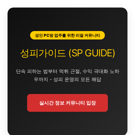
콘
텐
츠
로
건
성인 PC방 업주를 위한 리얼 커뮤니티
너
뛰
성피가이드 (SP GUIDE)
기
단속 피하는 법부터 먹튀 근절, 수익 극대화 노하
우까지 - 성피 운영의 모든 해답
실시간 정보 커뮤니티 입장