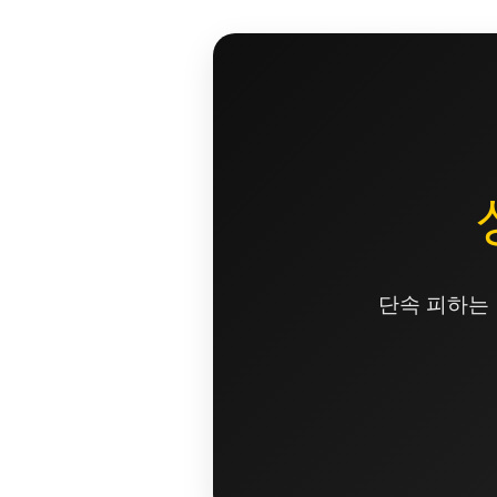
콘
텐
츠
로
건
너
뛰
기
단속 피하는 