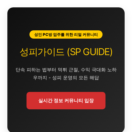
콘
텐
츠
로
건
성인 PC방 업주를 위한 리얼 커뮤니티
너
뛰
성피가이드 (SP GUIDE)
기
단속 피하는 법부터 먹튀 근절, 수익 극대화 노하
우까지 - 성피 운영의 모든 해답
실시간 정보 커뮤니티 입장