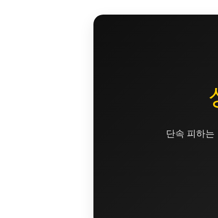
콘
텐
츠
로
건
너
뛰
기
단속 피하는 