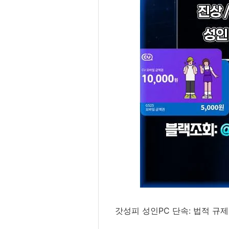
갓성피 성인PC 단속: 법적 규