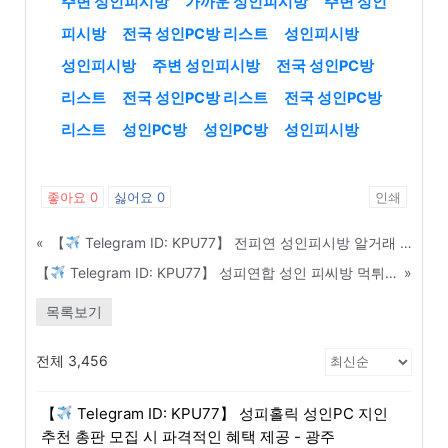
주변 성인피시방
가까운 성인피시방
주변 성인
피시방
전국 성인PC방 리스트
성인피시방
성인피시방
주변 성인피시방
전국 성인PC방
리스트
전국 성인PC방 리스트
전국 성인PC방
리스트
성인PC방
성인PC방
성인피시방
좋아요
0
싫어요
0
인쇄
«
【
Telegram ID: KPU77】 전피연 성인피시방 알거래 3자 사기 완벽 차단 가이드 - 밀양
【
Telegram ID: KPU77】 성피연합 성인 피씨방 먹튀 피해금 100% 회수하는 방법 - 태안
»
목록보기
전체 3,456
【
Telegram ID: KPU77】 성피홀릭 성인PC 지인
추천 총판 모집 시 파격적인 혜택 제공 - 광주