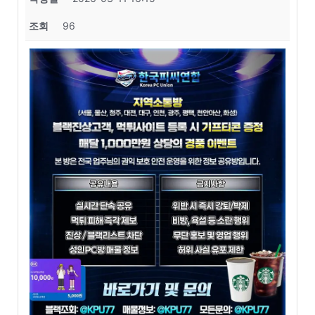
조회
96