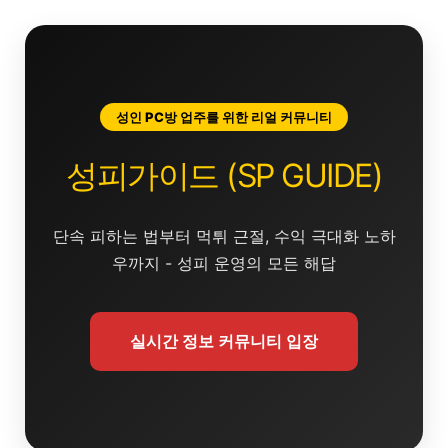
콘
텐
츠
로
건
성인 PC방 업주를 위한 리얼 커뮤니티
너
뛰
성피가이드 (SP GUIDE)
기
단속 피하는 법부터 먹튀 근절, 수익 극대화 노하
우까지 - 성피 운영의 모든 해답
실시간 정보 커뮤니티 입장