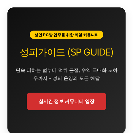
콘
텐
츠
로
건
성인 PC방 업주를 위한 리얼 커뮤니티
너
뛰
성피가이드 (SP GUIDE)
기
단속 피하는 법부터 먹튀 근절, 수익 극대화 노하
우까지 - 성피 운영의 모든 해답
실시간 정보 커뮤니티 입장