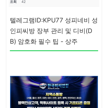
조회
42
텔레그램ID:KPU77 성피네비 성
인피씨방 장부 관리 및 디비(D
B) 암호화 필수 팁 - 상주