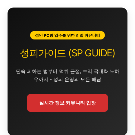
콘
텐
츠
로
건
성인 PC방 업주를 위한 리얼 커뮤니티
너
뛰
성피가이드 (SP GUIDE)
기
단속 피하는 법부터 먹튀 근절, 수익 극대화 노하
우까지 - 성피 운영의 모든 해답
실시간 정보 커뮤니티 입장