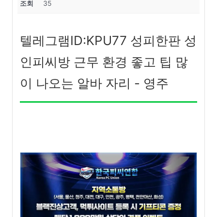
조회
35
텔레그램ID:KPU77 성피한판 성
인피씨방 근무 환경 좋고 팁 많
이 나오는 알바 자리 - 영주