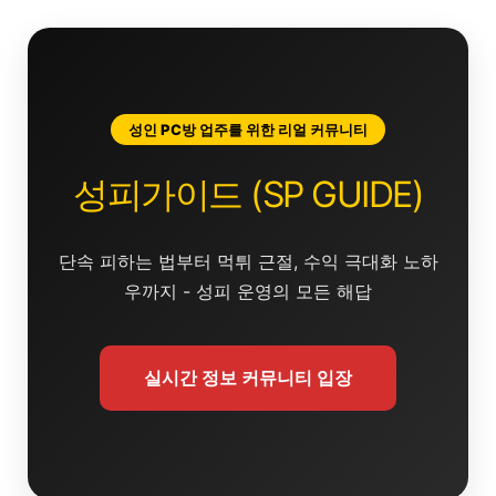
콘
텐
츠
로
건
성인 PC방 업주를 위한 리얼 커뮤니티
너
뛰
성피가이드 (SP GUIDE)
기
단속 피하는 법부터 먹튀 근절, 수익 극대화 노하
우까지 - 성피 운영의 모든 해답
실시간 정보 커뮤니티 입장