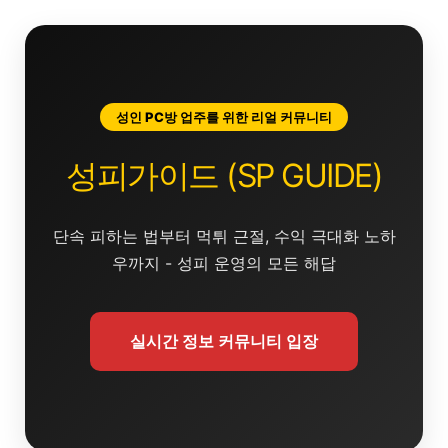
콘
텐
츠
로
건
성인 PC방 업주를 위한 리얼 커뮤니티
너
뛰
성피가이드 (SP GUIDE)
기
단속 피하는 법부터 먹튀 근절, 수익 극대화 노하
우까지 - 성피 운영의 모든 해답
실시간 정보 커뮤니티 입장