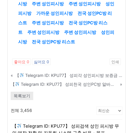
시방
주변 성인피시방
주변 성인피시방
성인
피시방
가까운 성인피시방
전국 성인PC방 리
스트
주변 성인피시방
전국 성인PC방 리스
트
주변 성인피시방
주변 성인피시방
성인피
시방
전국 성인PC방 리스트
좋아요
0
싫어요
0
인쇄
«
【
Telegram ID: KPU77】 성피각 성인피시방 보증금 저렴하고 권리금 없는 매물 리스트 - 세종
【
Telegram ID: KPU77】 성피천국 성인PC방 알바생 근태 관리 및 퇴직금 관련 법률 지식 - 목포
»
목록보기
전체 3,456
【
Telegram ID: KPU77】 성피검색 성인 피시방 무
인 매장 전환 및 자동화 시스템 구축 비용 - 목포