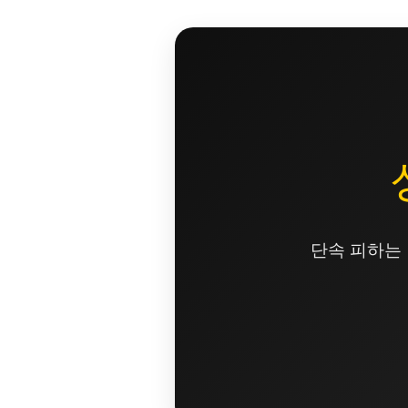
콘
텐
츠
로
건
너
뛰
기
단속 피하는 