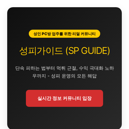
콘
텐
츠
로
건
성인 PC방 업주를 위한 리얼 커뮤니티
너
뛰
성피가이드 (SP GUIDE)
기
단속 피하는 법부터 먹튀 근절, 수익 극대화 노하
우까지 - 성피 운영의 모든 해답
실시간 정보 커뮤니티 입장