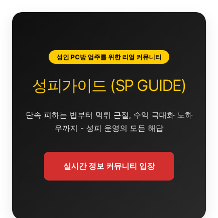
콘
텐
츠
로
건
성인 PC방 업주를 위한 리얼 커뮤니티
너
뛰
성피가이드 (SP GUIDE)
기
단속 피하는 법부터 먹튀 근절, 수익 극대화 노하
우까지 - 성피 운영의 모든 해답
실시간 정보 커뮤니티 입장