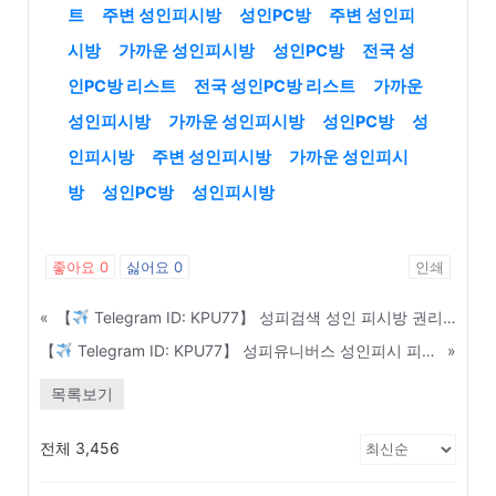
트
주변 성인피시방
성인PC방
주변 성인피
시방
가까운 성인피시방
성인PC방
전국 성
인PC방 리스트
전국 성인PC방 리스트
가까운
성인피시방
가까운 성인피시방
성인PC방
성
인피시방
주변 성인피시방
가까운 성인피시
방
성인PC방
성인피시방
좋아요
0
싫어요
0
인쇄
«
【
Telegram ID: KPU77】 성피검색 성인 피시방 권리금 없는 A급 급매물 당일 거래 - 안동
【
Telegram ID: KPU77】 성피유니버스 성인피시 피해 사례로 보는 가품 솔루션 구별법 - 상주
»
목록보기
전체 3,456