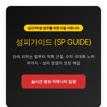
콘
텐
츠
로
건
성인 PC방 업주를 위한 리얼 커뮤니티
너
뛰
성피가이드 (SP GUIDE)
기
단속 피하는 법부터 먹튀 근절, 수익 극대화 노하
우까지 - 성피 운영의 모든 해답
실시간 정보 커뮤니티 입장