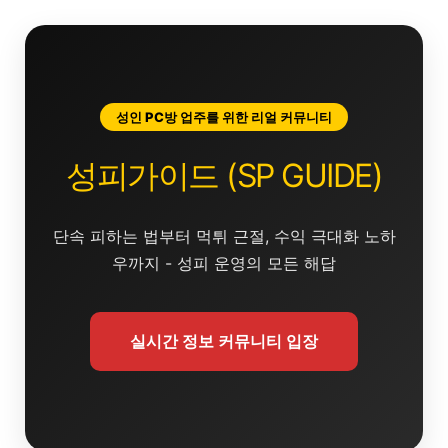
콘
텐
츠
로
건
성인 PC방 업주를 위한 리얼 커뮤니티
너
뛰
성피가이드 (SP GUIDE)
기
단속 피하는 법부터 먹튀 근절, 수익 극대화 노하
우까지 - 성피 운영의 모든 해답
실시간 정보 커뮤니티 입장