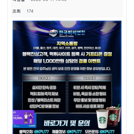
조회
174