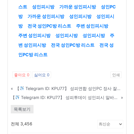
스트
성인피시방
가까운 성인피시방
성인PC
방
가까운 성인피시방
성인피시방
성인피시
방
전국 성인PC방 리스트
주변 성인피시방
주변 성인피시방
성인피시방
성인피시방
주
변 성인피시방
전국 성인PC방 리스트
전국 성
인PC방 리스트
좋아요
0
싫어요
0
인쇄
«
【
Telegram ID: KPU77】 성피연합 성인PC 장사 잘되는 매장 찾는 부동산 임장 노하우 - 연천
【
Telegram ID: KPU77】 성피투데이 성인피시 알바생 면접 시 꼭 물어봐야 할 질문 리스트 - 송파구
»
목록보기
전체 3,456