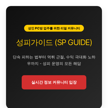
콘
텐
츠
로
건
성인 PC방 업주를 위한 리얼 커뮤니티
너
뛰
성피가이드 (SP GUIDE)
기
단속 피하는 법부터 먹튀 근절, 수익 극대화 노하
우까지 - 성피 운영의 모든 해답
실시간 정보 커뮤니티 입장