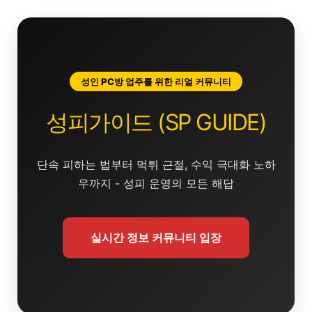
콘
텐
츠
로
건
성인 PC방 업주를 위한 리얼 커뮤니티
너
뛰
성피가이드 (SP GUIDE)
기
단속 피하는 법부터 먹튀 근절, 수익 극대화 노하
우까지 - 성피 운영의 모든 해답
실시간 정보 커뮤니티 입장