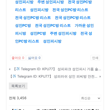
성인피시방
주변 성인피시방
전국 성인PC방
리스트
성인피시방
전국 성인PC방 리스트
전국 성인PC방 리스트
전국 성인PC방 리스트
성인PC방
전국 성인PC방 리스트
가까운 성인
피시방
성인PC방
주변 성인피시방
전국 성
인PC방 리스트
성인피시방
좋아요
0
싫어요
0
인쇄
«
【
Telegram ID: KPU77】 성피파크 성인피시 가품 솔루션 사기 수법 및 예방 가이드 - 대구
【
Telegram ID: KPU77】 성피러쉬 성인 피씨방 안전한 매장 운영을 위한 법률 자문 서비스 - 강남구
»
목록보기
전체 3,456